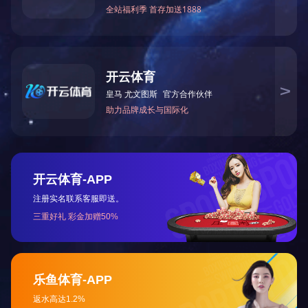
上一条：
粘接剂（通用型复合树脂）
下一条：
硅橡胶印模材料（重体0型）
相关新闻
官方网站上线。
产品中心
修复系列
预防系列