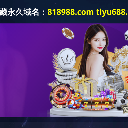
动online（中国）
ATERIAL CO.,LTD
品中心
乐动网站网页版
招贤纳士
防伪鉴别
系列