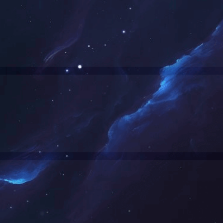
正畸托槽粘接材料
乐动网站网页版
上一页
1
下