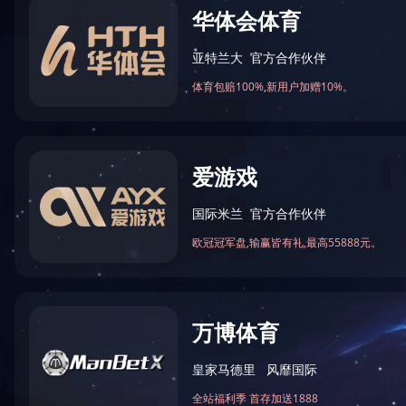
修复系列
预防系列
正畸系列
牙周系列
根管治疗系列
乐动
o
乐动网站网页版-乐动
online（中国）
乐动网站网页版-乐动online（中国）
电话：027-87267909
邮箱：goldent2010@126.com
地址：武汉市江夏区庙山大道9号东湖高新
产业创新基地13#厂房501室