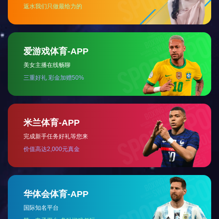
第五代全酸蚀粘接剂
硅橡胶印模材料（套装）
MTA PLUS口腔抑菌膏
光固化氢氧化钙