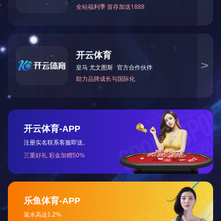
乐动网站网页版-乐动
第八代自酸蚀粘接剂
online（中国）