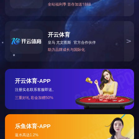
产品中心
修复系列
预防系列
正畸系列
牙周系列
根管治疗系列
乐动网站网页版-乐动online（中国）
乐动网站网页版-乐动online（中国）
电话：027-87267909
邮箱：goldent2010@126.com