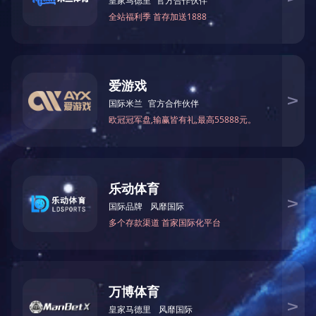
上一条：
除丁克
下一条：
含碘消毒溶液（碘甘油）
相关新闻