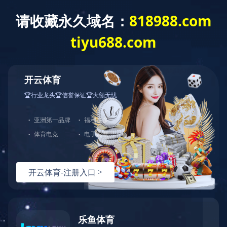
乐动网站网页版
根管治疗系列
MTA（调拌型）口腔抑菌膏