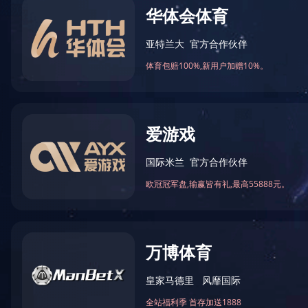
修复系列
预防系列
正畸系列
牙周系列
根管治疗系列
乐动网站网页版-乐动
online（中国）
乐动网站网页版-乐动online（中国）
电话：027-87267909
邮箱：goldent2010@126.com
地址：武汉市江夏区庙山大道9号东湖高新
产业创新基地13#厂房501室