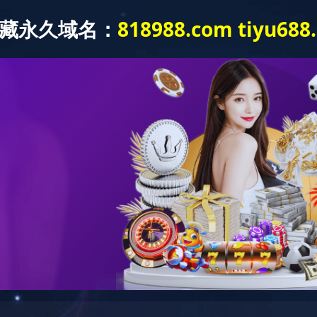
动online（中国）
ATERIAL CO.,LTD
品中心
乐动网站网页版
招贤纳士
防伪鉴别
治疗系列